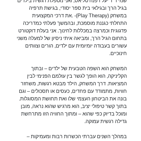
שמי ד"ר יעל דפנה טליאס, ואני מטפלת רגשית בילדים
בגיל הרך ובגילאי בית ספר יסודי, בגישת תרפיה
במשחק (Play Therapy)- .את דרכי המקצועית
התחלתי כגננת מוסמכת, ובהמשך פעלתי כמדריכה
פדגוגית וכמרצה במכללות לחינוך. אני בעלת דוקטורט
בתחום הגיל הרך, ומביאה איתי ניסיון של למעלה משני
עשורים בעבודה יומיומית עם ילדים, הורים וצוותים
חינוכיים.
המשחק הוא השפה הטבעית של ילדים – ובתוך
הקליניקה, הוא הופך לגשר בין עולמם הפנימי לבין
המציאות. דרך המשחק, הילד מבטא רגשות, משחזר
חוויות, מתמודד עם פחדים, כעסים או תסכולים – וגם
בונה את הביטחון העצמי שלו ואת תחושת המסוגלות.
בתוך קשר טיפולי יציב, הוא מרגיש שהוא נראה, מובן
ומוכל בדיוק כפי שהוא – ומתוך החוויה הזו מתרחשת
גדילה רגשית עמוקה.
במהלך השנים עברתי הכשרות רבות ומעמיקות –