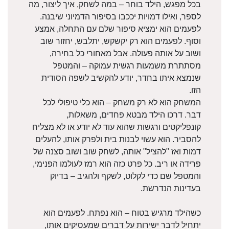
בכל מפגש, הילד בוחר – במה לשחק, איך ליצור, מה
לספר, ואילו דמויות יככבו בסיפור הדמיוני שיבנה.
לפעמים הוא ימציא סיפור שלם עם התחלה, אמצע
וסוף. לפעמים הוא רק יקשקש, יתלבש, יחזור שוב
ושוב על אותה פעולה. אבל מאחורי כל בחירה,
מסתתרת משמעות רגשית עמוקה – והמטפל
שנמצא איתו בחדר, יודע להקשיב לשפה הסודית
הזו.
המשחק הוא לא רק משחק – הוא כלי טיפולי לכל
דבר. דרכו הילד מבטא פחדים, משאלות,
קונפליקטים ורגשות שהוא עוד לא יודע או לא מצליח
להסביר. הוא עשוי לבנות בית ולפרק אותו, להעלים
דמות ואז "להציל" אותה, לשחק שוב ושוב סצנה של
פרידה או ריב. כל פרט כזה הוא רמז לעולמו הפנימי,
והמטפל שם כדי לקלוט, לשקף ולהגיב – בדיוק
בעדינות הנדרשת.
כשהילד מרגיש בטוח – הוא נפתח. לפעמים הוא
יתחיל לדבר ישירות על דברים שמעסיקים אותו,