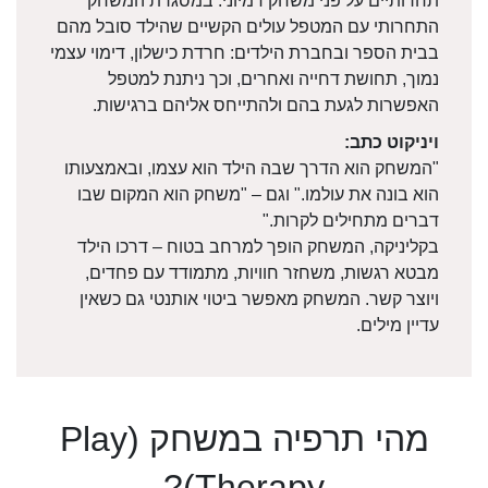
תחרותיים על פני משחק דמיוני. במסגרת המשחק
התחרותי עם המטפל עולים הקשיים שהילד סובל מהם
בבית הספר ובחברת הילדים: חרדת כישלון, דימוי עצמי
נמוך, תחושת דחייה ואחרים, וכך ניתנת למטפל
האפשרות לגעת בהם ולהתייחס אליהם ברגישות.
ויניקוט כתב:
"המשחק הוא הדרך שבה הילד הוא עצמו, ובאמצעותו
הוא בונה את עולמו." וגם – "משחק הוא המקום שבו
דברים מתחילים לקרות."
בקליניקה, המשחק הופך למרחב בטוח – דרכו הילד
מבטא רגשות, משחזר חוויות, מתמודד עם פחדים,
ויוצר קשר. המשחק מאפשר ביטוי אותנטי גם כשאין
עדיין מילים.
מהי תרפיה במשחק (Play
Therapy)?