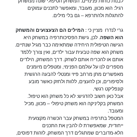
לבנות כוחות פנימיים. המשחק הטיפולי שונה ממשחק
רגיל: הוא מכוון, מעובד, ומאפשר לתכנים עמוקים
להתגלות ולהתרפא – גם בלי מילים.
גרי לנדרו מציין כי :
המילים הם הצעצועים והמשחק
הוא השפה
. לכן, גישת הפסיכותרפיה במשחק היא
הגישה הטיפולית היחידה שמתאימה כבר מגיל שנתיים.
משחק הוא שפה טבעית עבור ילדים, ואין צורך ללמד
אותם או להכריח אותם לשחק. דרך המשחק, הילדים
מספרים לנו על עולמם הפנימי, ומטפלים מיומנים
מאפשרים מתן מרחב פיזי ומנטלי להבעה הרגשית
ולסיפורים, וכן להעצים, ללוות ולחזק כאשר מובע
קונפליקט רגשי.
אבל כאן חשוב להדגיש: לא כל משחק הוא טיפול.
המשחק בקליניקה הוא משחק טיפולי – מכוון, מכיל
ומעובד.
המטפל בתרפיה במשחק עבר הכשרה מקצועית
ייחודית, שמאפשרת לו להבין את התכנים
הלא-מדוברים שמתגלים דרך המשחק, לזהות דפוסים,