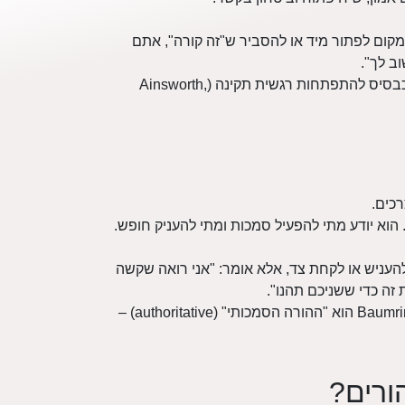
מקום לפתור מיד או להסביר ש"זה קורה", אתם
ב לך".
: קשר רגשי בטוח בין הורה לילד נמצא כבסיס להתפתחות רגשית תקינה (Ainsworth,
רכים.
. הוא יודע מתי להפעיל סמכות ומתי להעניק חופש.
עניש או לקחת צד, אלא אומר: "אני רואה שקשה
זה כדי ששניכם תהנו".
: סגנון ההורות האידיאלי על פי גישת Baumrind הוא "ההורה הסמכותי" (authoritative) –
ורים?