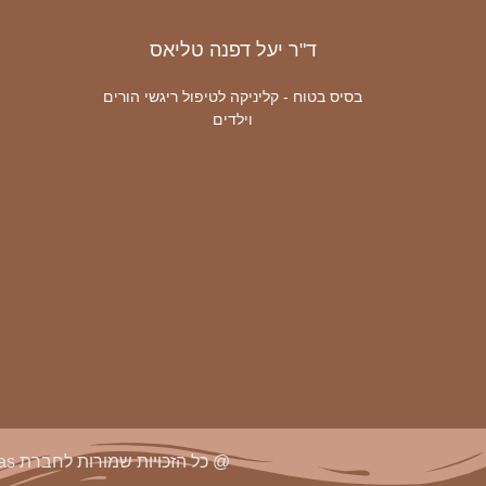
ד"ר יעל דפנה טליאס
בסיס בטוח - קליניקה לטיפול ריגשי הורים
וילדים
@ כל הזכויות שמורות לחברת Yael Talias. ההדמיות להמחשה בלבד ואינן מחייבות את החברה.