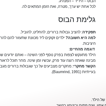
הבוס – הידיד – המנהיג.
לכל אחת יש ערך, מטרה, ואת הזמן המתאים לה.
גלימת הבוס
תפקידה
: להציב גבולות ברורים, להחליט, להוביל.
למה היא חשובה?
ילדים זקוקים ליד מכוונת שתעזור להם לה
היציבות.
דוגמה מהחיים
:
הילד מתעקש לצפות בפרק נוסף לפני השינה – ואתם יודעים שהו
מבינה שאתה רוצה עוד פרק, עכשיו זמן שינה. מחר תוכל לראות 
הקשר מחקרי
: מחקרים מצביעים על כך שגבולות ברורים מגבי
בעייתיות (Baumrind, 1991).
של הילד.
אמון, שיח פתוח וביטחון בקשר.