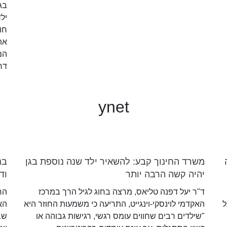
בג
יל
חו
את
הם
דר
ynet
משרד החינוך קבע: להשאיר ילד שנה נוספת בגן
בנ
יהיה קשה הרבה יותר
וד
ד"ר יעל דפנה טליאס, מרצה בחוג לגיל הרך במרכז
הר
ל
האקדמי לוינסקי-וינגייט, התריעה כי משמעות החוזר היא
הא
"שילדים רבים שחווים עומס רגשי, רגישות גבוהה או
שב