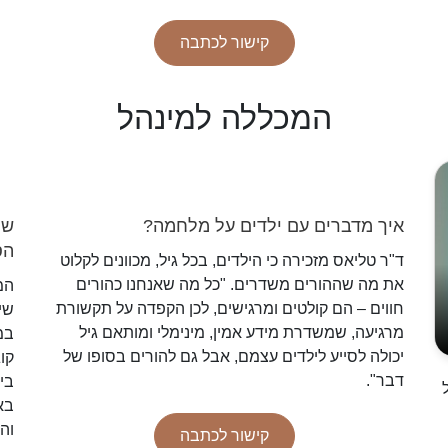
קישור לכתבה
המכללה למינהל
איך מדברים עם ילדים על מלחמה?
של
הס
ד"ר טליאס מזכירה כי הילדים, בכל גיל, מכוונים לקלוט
את מה שההורים משדרים. "כל מה שאנחנו כהורים
המ
חווים – הם קולטים ומרגישים, לכן הקפדה על תקשורת
שינ
מרגיעה, שמשדרת מידע אמין, מינימלי ומותאם גיל
במ
יכולה לסייע לילדים עצמם, אבל גם להורים בסופו של
קו
דבר".
ביד
בא
וה
קישור לכתבה