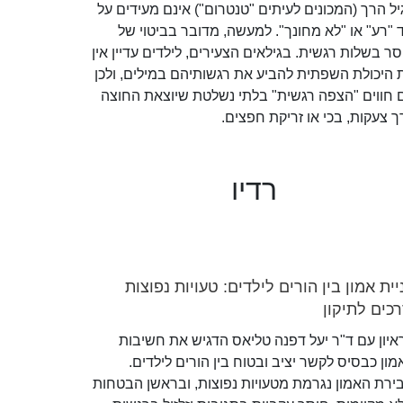
יל הרך (המכונים לעיתים "טנטרום") אינם מעידים על
ד "רע" או "לא מחונך". למעשה, מדובר בביטוי של
סר בשלות רגשית. בגילאים הצעירים, לילדים עדיין אין
 היכולת השפתית להביע את רגשותיהם במילים, ולכן
 חווים "הצפה רגשית" בלתי נשלטת שיוצאת החוצה
ך צעקות, בכי או זריקת חפצים.
רדיו
יית אמון בין הורים לילדים: טעויות נפוצות
רכים לתיקון
איון עם ד"ר יעל דפנה טליאס הדגיש את חשיבות
מון כבסיס לקשר יציב ובטוח בין הורים לילדים.
ירת האמון נגרמת מטעויות נפוצות, ובראשן הבטחות