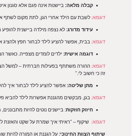
קבלה מלאה:
ביישנות אינה פגם אלא סגנון איש
דוגמא:
לשבת עם הילד אחרי הגן, לתת מקום לשתף איך 
עידוד מדורג
: לא נצפה מילדה ביישנית להופיע 
דוגמא:
בבית, אפשר להציע לילד לבחור חפץ ולהציג או
דוגמה אישית
: ילדים לומדים מצפייה. כאשר ה
דוגמא:
ההורה משתתף בפעילות חברתית – למשל הצטרפ
זה כי חשוב לי."
מתן שליטה:
אפשר להציע לילד לבחור איך להש
דוגמא:
בגן, מבקשים מהגננת אפשרות לילד להביא פעי
חיזוק חוזקות
: ביישנים נוטים להיות מתבוננים,
דוגמא:
שיקוף – "ראיתי איך שמרת על שקט והאזנת לחב
שיתוף הצוות החינוכי
: על הגננת או המורה להיות 