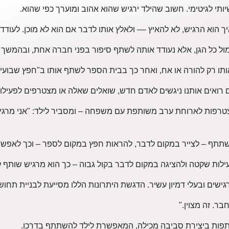
יותי לגיטימי. חשוב שהילד ירגיש שהוא אהוב ומוערך כפי שהוא.
הוא הרגיש, לא להאיץ –– ולאלץ אותו לדבר אם הוא לא מוכן. לעודד 
מול כל הגן, אלא נעודד אותה לשתף סיפור בפני חברה אחת, ובהמשך 
תו רק להורה או אח, ואחר כך בבית הספר לשתף אותו ב"חפץ שבועי"
ם רואים אותנו ניגשים לאדם חדש, שואלים שאלה או מצטרפים לפעיל
ות לארוחת ערב משותפת עם משפחה – ומסביר לילד: "אני מרגיש מ
תתף – לצייר במקום לדבר, להראות חפץ במקום לספר – וכך לאפשר ב
לות שקטה ולהציגה במקום לדבר בקול גבוה – כך הוא מרגיש שותף ל
 רגישים ובעלי דמיון עשיר. הדגשת היתרונות הללו מסייעת לבניית תחו
ר. זה מצוין."
שותפות ביצירת סביבה מכילה, המאפשרת לילד להשתתף בדרכו.