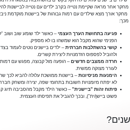
מחקר אחר מראה שקיימת נטייה בקרב ילדים עם נטייה לביישנות להי
מחקר אורך מצא שילדים עם רמות גבוהות של ביישנות מוקדמת ניבא
מכך:
פגיעה בתחושת הערך העצמי
– כאשר ילד שומע שוב ושוב "ל
הפנימי שהוא מקבל הוא שמשהו בו לא מספיק.
קושי בהשתלבות חברתית
– ילדים ביישנים נוטים לעמוד בצ
ולהוביל לפספוס הזדמנויות ליצירת קשרים.
חרדה ממצבים חדשים
– הופעה מול קבוצה, מפגש עם דמות 
לעורר מצוקה ממשית.
הימנעות מניסיונות
– ביישנות ממושכת עלולה להביא לכך שהי
לא יפתח מיומנויות חשובות בתחומי שפה, יצירה ומשחק חברתי
פיתוח זהות "ביישנית"
– כאשר הילד מקבל מהסביבה תיוג קבוע
פשוט ביישן/ית"), ובכך להגביל את תפיסתו העצמית.
שנים?