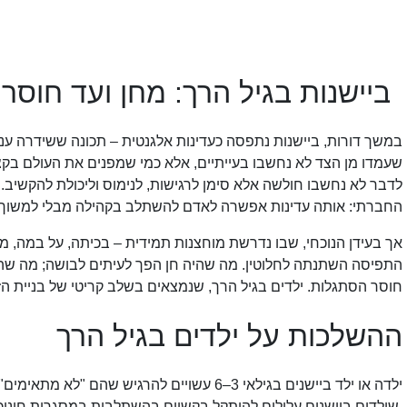
ביישנות בגיל הרך: מחן ועד חוסר
במשך דורות, ביישנות נתפסה כעדינות אלגנטית – תכונה ששידרה ענווה,
שעמדו מן הצד לא נחשבו בעייתיים, אלא כמי שמפנים את העולם בקצ
לדבר לא נחשבו חולשה אלא סימן לרגישות, לנימוס וליכולת להקשיב
החברתי: אותה עדינות אפשרה לאדם להשתלב בקהילה מבלי למשוך תש
אך בעידן הנוכחי, שבו נדרשת מוחצנות תמידית – בכיתה, על במה, 
התפיסה השתנתה לחלוטין. מה שהיה חן הפך לעיתים לבושה; מה שהי
חוסר הסתגלות. ילדים בגיל הרך, שנמצאים בשלב קריטי של בניית ה
ההשלכות על ילדים בגיל הרך
ילדה או ילד ביישנים בגילאי 3–6 עשויים להרגיש שהם "לא מתאימים" לסביבה התובענית: מחקרים מצביעים על כך:
שילדים ביישנים עלולים להיתקל בקשיים בהשתלבות במסגרות חינוכ